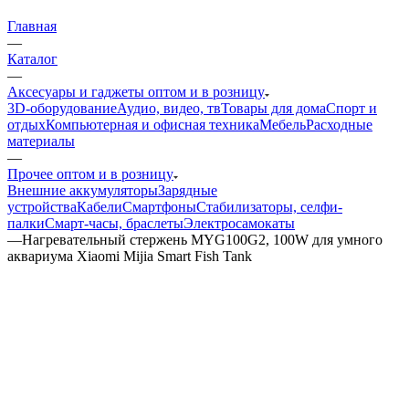
Главная
—
Каталог
—
Аксесуары и гаджеты оптом и в розницу
3D-оборудование
Аудио, видео, тв
Товары для дома
Спорт и
отдых
Компьютерная и офисная техника
Мебель
Расходные
материалы
—
Прочее оптом и в розницу
Внешние аккумуляторы
Зарядные
устройства
Кабели
Смартфоны
Стабилизаторы, селфи-
палки
Смарт-часы, браслеты
Электросамокаты
—
Нагревательный стержень MYG100G2, 100W для умного
аквариума Xiaomi Mijia Smart Fish Tank