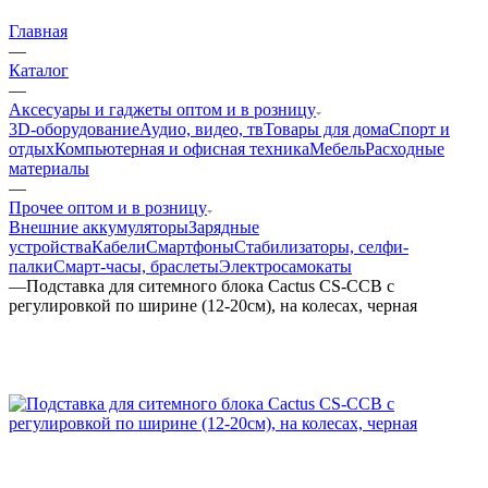
Главная
—
Каталог
—
Аксесуары и гаджеты оптом и в розницу
3D-оборудование
Аудио, видео, тв
Товары для дома
Спорт и
отдых
Компьютерная и офисная техника
Мебель
Расходные
материалы
—
Прочее оптом и в розницу
Внешние аккумуляторы
Зарядные
устройства
Кабели
Смартфоны
Стабилизаторы, селфи-
палки
Смарт-часы, браслеты
Электросамокаты
—
Подставка для ситемного блока Cactus CS-CCB с
регулировкой по ширине (12-20см), на колесах, черная