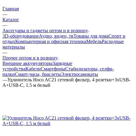
Главная
—
Каталог
—
Аксесуары и гаджеты оптом и в розницу
3D-оборудование
Аудио, видео, тв
Товары для дома
Спорт и
отдых
Компьютерная и офисная техника
Мебель
Расходные
материалы
—
Прочее оптом и в розницу
Внешние аккумуляторы
Зарядные
устройства
Кабели
Смартфоны
Стабилизаторы, селфи-
палки
Смарт-часы, браслеты
Электросамокаты
—
Удлинитель Hoco AC21 сетевой фильтр, 4 розетки+3xUSB-
A+USB-C, 1.5 м белый