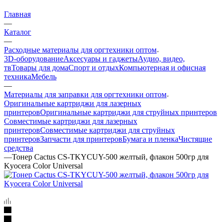
Главная
—
Каталог
—
Расходные материалы для оргтехники оптом
3D-оборудование
Аксесуары и гаджеты
Аудио, видео,
тв
Товары для дома
Спорт и отдых
Компьютерная и офисная
техника
Мебель
—
Материалы для заправки для оргтехники оптом
Оригинальные картриджи для лазерных
принтеров
Оригинальные картриджи для струйных принтеров
Совместимые картриджи для лазерных
принтеров
Совместимые картриджи для струйных
принтеров
Запчасти для принтеров
Бумага и пленка
Чистящие
средства
—
Тонер Cactus CS-TKYCUY-500 желтый, флакон 500гр для
Kyocera Color Universal