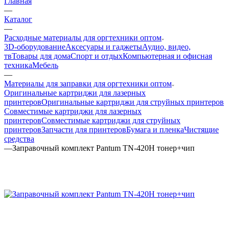
Главная
—
Каталог
—
Расходные материалы для оргтехники оптом
3D-оборудование
Аксесуары и гаджеты
Аудио, видео,
тв
Товары для дома
Спорт и отдых
Компьютерная и офисная
техника
Мебель
—
Материалы для заправки для оргтехники оптом
Оригинальные картриджи для лазерных
принтеров
Оригинальные картриджи для струйных принтеров
Совместимые картриджи для лазерных
принтеров
Совместимые картриджи для струйных
принтеров
Запчасти для принтеров
Бумага и пленка
Чистящие
средства
—
Заправочный комплект Pantum TN-420H тонер+чип