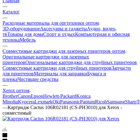
Главная
—
Каталог
—
Расходные материалы для оргтехники оптом
3D-оборудование
Аксесуары и гаджеты
Аудио, видео,
тв
Товары для дома
Спорт и отдых
Компьютерная и офисная
техника
Мебель
—
Совместимые картриджи для лазерных принтеров оптом
Оригинальные картриджи для лазерных
принтеров
Оригинальные картриджи для струйных принтеров
Совместимые картриджи для струйных принтеров
Запчасти
для принтеров
Материалы для заправки
Бумага и
пленка
Чистящие средства
—
Xerox оптом
Brother
Canon
Epson
Hewlett-Packard
Konica
Minolta
Kyocera
Lexmark
Oki
Panasonic
Pantum
Ricoh
Samsung
Sharp
T
—
Картридж Cactus 106R02181 (CS-PH3010) для Xerox -
совместимый